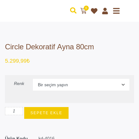
0
Circle Dekoratif Ayna 80cm
5.299,99
₺
Renk
SEPETE EKLE
Ürün Kodu
kd-4016