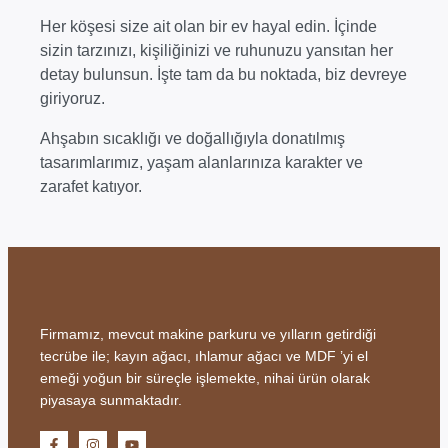
Her köşesi size ait olan bir ev hayal edin. İçinde
sizin tarzınızı, kişiliğinizi ve ruhunuzu yansıtan her
detay bulunsun. İşte tam da bu noktada, biz devreye
giriyoruz.
Ahşabın sıcaklığı ve doğallığıyla donatılmış
tasarımlarımız, yaşam alanlarınıza karakter ve
zarafet katıyor.
Firmamız, mevcut makine parkuru ve yılların getirdiği
tecrübe ile; kayın ağacı, ıhlamur ağacı ve MDF ’yi el
emeği yoğun bir süreçle işlemekte, nihai ürün olarak
piyasaya sunmaktadır.