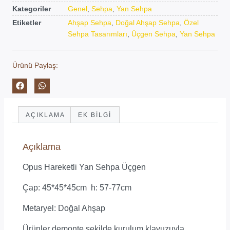
Kategoriler
Genel
,
Sehpa
,
Yan Sehpa
Etiketler
Ahşap Sehpa
,
Doğal Ahşap Sehpa
,
Özel
Sehpa Tasarımları
,
Üçgen Sehpa
,
Yan Sehpa
Ürünü Paylaş:
AÇIKLAMA
EK BILGI
Açıklama
Opus Hareketli Yan Sehpa Üçgen
Çap: 45*45*45cm h: 57-77cm
Metaryel: Doğal Ahşap
Ürünler demonte şekilde kurulum klavuzuyla