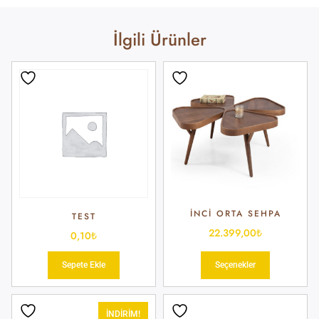
İlgili Ürünler
İNCI ORTA SEHPA
TEST
22.399,00
₺
0,10
₺
Sepete Ekle
Seçenekler
İNDIRIM!