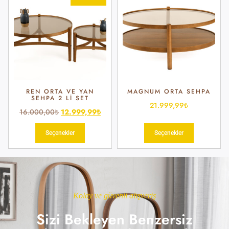
REN ORTA VE YAN
MAGNUM ORTA SEHPA
SEHPA 2 LI SET
21.999,99
₺
16.000,00
₺
12.999,99
₺
Seçenekler
Seçenekler
Kolay ve güvenli alışveriş
Sizi Bekleyen Benzersiz