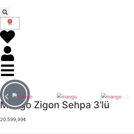
0
Mango Zigon Sehpa 3’lü
20.599,99
₺